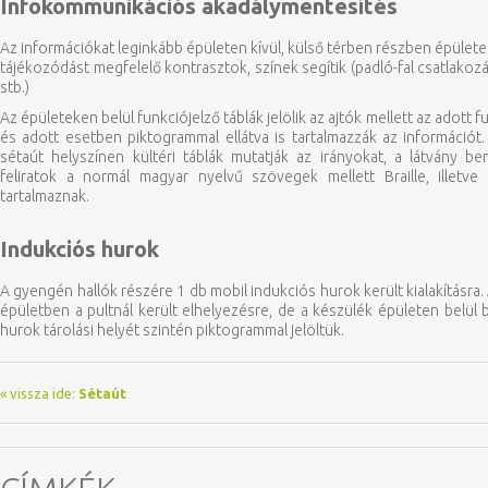
Infokommunikációs akadálymentesítés
Az információkat leginkább épületen kívül, külső térben részben épületen
tájékozódást megfelelő kontrasztok, színek segítik (padló-fal csatlakoz
stb.)
Az épületeken belül funkciójelző táblák jelölik az ajtók mellett az adott fun
és adott esetben piktogrammal ellátva is tartalmazzák az információ
sétaút helyszínen kültéri táblák mutatják az irányokat, a látvány b
feliratok a normál magyar nyelvű szövegek mellett Braille, illetve
tartalmaznak.
Indukciós hurok
A gyengén hallók részére 1 db mobil indukciós hurok került kialakításra. A
épületben a pultnál került elhelyezésre, de a készülék épületen belül 
hurok tárolási helyét szintén piktogrammal jelöltük.
« vissza ide:
Sétaút