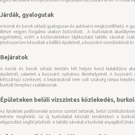
egyes látnivalók környezetében engedéllyel biztosítani lehet. Pl római ka
Járdák, gyalogutak
A Korok és borok sétaút gyalogosan és autóval is megközelíthető. A g
illetve vegyes forgalmú utakon biztosított. A burkolatok akadálymen
egyértelmű, ezért a közterületeken tájékoztató taktilis sávokat cs
jelzésszerűen készültek a kiállító épületnél, a buszváró-vizesblokknál és 
Bejáratok
A Korok és borok sétaút mentén két helyen kerül kialakításra akad
épületnél, valamint a buszváró nyilvános illemhelyeinél. A buszváró
kétszárnyú szerkezet. A bejáratoknál nem volt szükség rámpa kiépítésé
burkolt terephez csatlakoznak.
Épületeken belüli vízszintes közlekedés, burko
Az épületek padlóvonalai azonos szintet tartanak, belső szintkülönbség
mérete megfelelő. Az új burkolattal készülő területeken a burkol
eligazodást segítő jelzések. A taktilis sávokat a burkolat anyagából (más sz