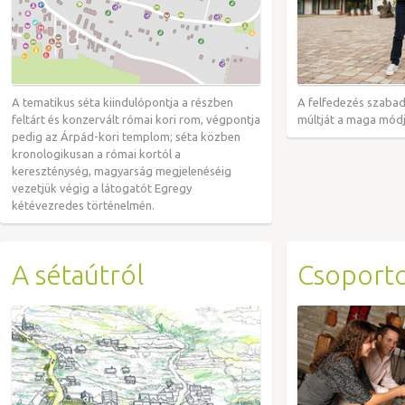
A tematikus séta kiindulópontja a részben
A felfedezés szabad
feltárt és konzervált római kori rom, végpontja
múltját a maga módj
pedig az Árpád-kori templom; séta közben
kronologikusan a római kortól a
kereszténység, magyarság megjelenéséig
vezetjük végig a látogatót Egregy
kétévezredes történelmén.
A sétaútról
Csoport