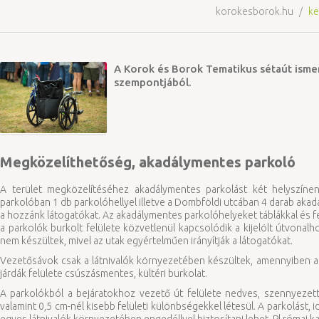
korokesborok.hu
/
ke
A Korok és Borok Tematikus sétaút ism
szempontjából.
Megközelíthetőség, akadálymentes parkoló
A terület megközelítéséhez akadálymentes parkolást két helyszínen
parkolóban 1 db parkolóhellyel illetve a Dombföldi utcában 4 darab akad
a hozzánk látogatókat. Az akadálymentes parkolóhelyeket táblákkal és fe
a parkolók burkolt felülete közvetlenül kapcsolódik a kijelölt útvonalho
nem készültek, mivel az utak egyértelműen irányítják a látogatókat.
Vezetősávok csak a látnivalók környezetében készültek, amennyiben a
járdák felülete csúszásmentes, kültéri burkolat.
A parkolókból a bejáratokhoz vezető út felülete nedves, szennyezett
valamint 0,5 cm-nél kisebb felületi különbségekkel létesül. A parkolást,