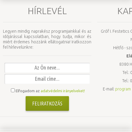
HÍRLEVÉL
KA
Legyen mindig naprakész programjainkkal és az
Gróf I. Festetic
időjárással kapcsolatban, hogy tudja, mikor és
N
miért érdemes hozzánk ellátogatnia! Iratkozzon
fel hírlevelünkre:
Hétfő - sz
El
8380 Hé
Tel.:
Tel.:
E-mail:
program 
Elfogadom az
adatvédelmi irányelveket!