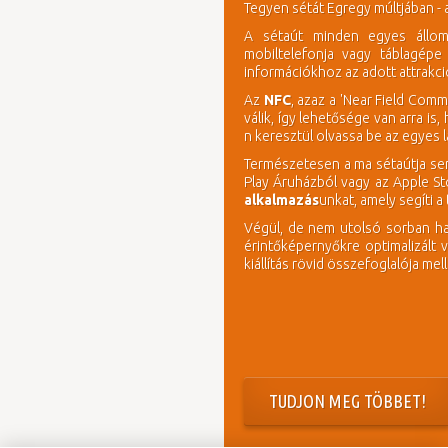
Tegyen sétát Egregy múltjában - 
A sétaút minden egyes állo
mobiltelefonja vagy táblagépe 
információkhoz az adott attrakci
Az
NFC
, azaz a 'Near Field Com
válik, így lehetősége van arra is
n keresztül olvassa be az egyes lá
Természetesen a ma sétaútja sem
Play Áruházból vagy az Apple Sto
alkalmazás
unkat, amely segíti 
Végül, de nem utolsó sorban had
érintőképernyőkre optimalizált vá
kiállítás rövid összefoglalója mel
TUDJON MEG TÖBBET!