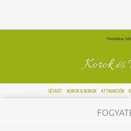
Tematikus Sét
Korok és
KEZDŐLAP
SÉTAÚT
KOROK & BOROK
ATTRAKCIÓK
K
FOGYAT