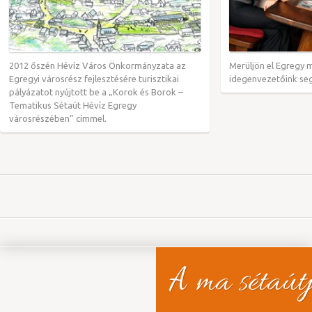
2012 őszén Hévíz Város Önkormányzata az
Merüljön el Egregy 
Egregyi városrész fejlesztésére turisztikai
idegenvezetőink seg
pályázatot nyújtott be a „Korok és Borok –
Tematikus Sétaút Hévíz Egregy
városrészében” címmel.
A ma sétaút